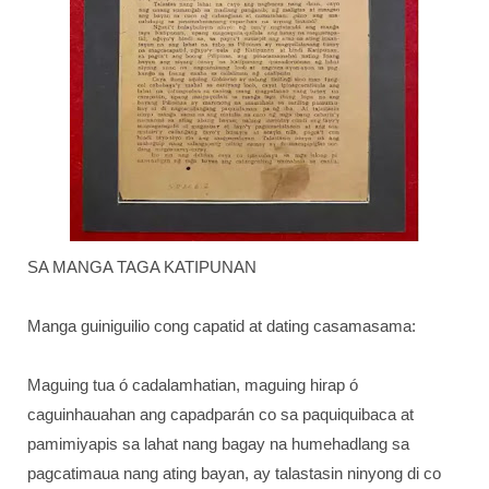
SA MANGA TAGA KATIPUNAN
Manga guiniguilio cong capatid at dating casamasama:
Maguing tua ó cadalamhatian, maguing hirap ó
caguinhauahan ang capadparán co sa paquiquibaca at
pamimiyapis sa lahat nang bagay na humehadlang sa
pagcatimaua nang ating bayan, ay talastasin ninyong di co