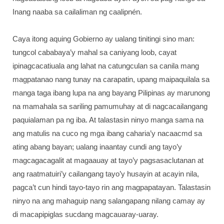
Inang naaba sa cailaliman ng caalipnén.
Caya itong aquing Gobierno ay ualang tinitingi sino man:
tungcol cababaya’y mahal sa caniyang loob, cayat
ipinagcacatiuala ang lahat na catungculan sa canila mang
magpatanao nang tunay na carapatin, upang maipaquilala sa
manga taga ibang lupa na ang bayang Pilipinas ay marunong
na mamahala sa sariling pamumuhay at di nagcacailangang
paquialaman pa ng iba. At talastasin ninyo manga sama na
ang matulis na cuco ng mga ibang caharia’y nacaacmd sa
ating abang bayan; ualang inaantay cundi ang tayo’y
magcagacagalit at magaauay at tayo’y pagsasaclutanan at
ang raatmatuiri’y cailangang tayo’y husayin at acayin nila,
pagca’t cun hindi tayo-tayo rin ang magpapatayan. Talastasin
ninyo na ang mahaguip nang salangapang nilang camay ay
di macapipiglas sucdang magcauaray-uaray.