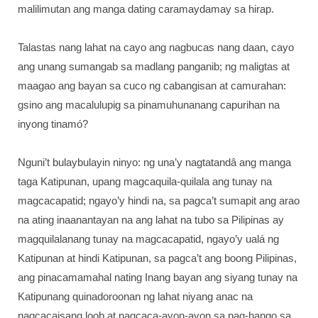
malilimutan ang manga dating caramaydamay sa hirap.
Talastas nang lahat na cayo ang nagbucas nang daan, cayo
ang unang sumangab sa madlang panganib; ng maligtas at
maagao ang bayan sa cuco ng cabangisan at camurahan:
gsino ang macalulupig sa pinamuhunanang capurihan na
inyong tinamó?
Nguni’t bulaybulayin ninyo: ng una’y nagtatandâ ang manga
taga Katipunan, upang magcaquila-quilala ang tunay na
magcacapatid; ngayo’y hindi na, sa pagca’t sumapit ang arao
na ating inaanantayan na ang lahat na tubo sa Pilipinas ay
magquilalanang tunay na magcacapatid, ngayo’y ualá ng
Katipunan at hindi Katipunan, sa pagca’t ang boong Pilipinas,
ang pinacamamahal nating Inang bayan ang siyang tunay na
Katipunang quinadoroonan ng lahat niyang anac na
nagcacaisang loob at nagcaca-ayon-ayon sa pag-hango sa